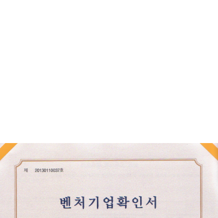
신한옥가상현실
2016
년
11
월
24
일 프로그램등록
한옥마감맵핑가상현실
2016
년
11
월
24
일프로그램등록
트리플프리젠테이션 특허출원
2013.08.14.
출원번호
10-2013-
0096658
주택
3D
디자인을 위한 스케치업 강좌
2015.07.01.
저작권등록증
주택 건축정보모델링을 위한 레빗
(REVIT)
강좌
2015.07.31.
저작
권등록증
로우코스트주택디자인 개발
2015.09.02.
저작권등록증
에이프월
2015.06.15.
프로그램등록증
건축자동에니메이션을위한 프리젠테이션
2013. 07.30
프로그램
등록