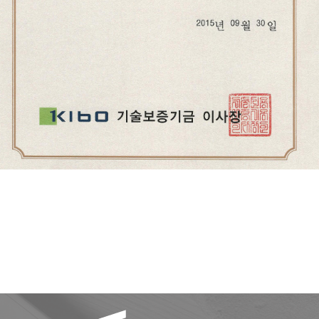
<iframe src="https://gamma.app/embed/g51ic0bdvoor6d5"
style="width: 700px; max-width: 100%; height: 450px"
allow="fullscreen" title="ARCHIFACE"></iframe>