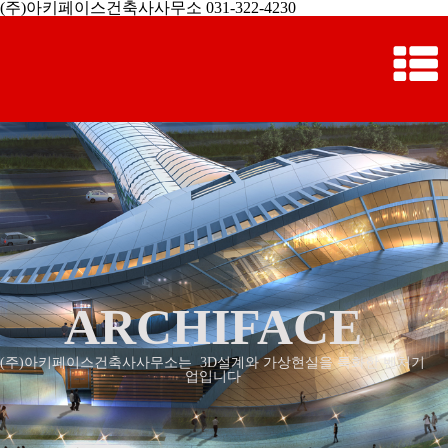
(주)아키페이스건축사사무소 031-322-4230
ARCHIFACE
(주)아키페이스건축사사무소는 3D설계와 가상현실을 특화한 벤처기
업입니다