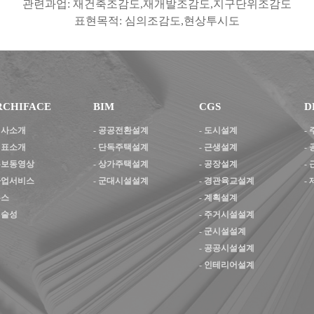
관련과업
:
재건축조감도
,
재개발조감도
,
지구단위조감도
표현목적
:
심의조감도
,
현상투시도
RCHIFACE
BIM
CGS
D
 회사소개
-
공공전환설계
-
도시설계
-
 대표소개
-
단독주택설계
-
근생설계
-
 홍보동영상
-
상가주택설계
-
공장설계
-
 사업서비스
-
군대시설설계
-
경관육교설계
-
뉴스
-
계획설계
기술성
-
주거시설설계
-
군시설설계
-
공공시설설계
-
인테리어설계