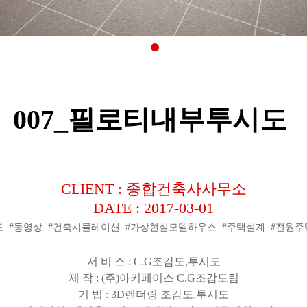
007_필로티내부투시도
CLIENT : 종합건축사사무소
DATE : 2017-03-01
#투시도 #동영상 #건축시뮬레이션 #가상현실모델하우스 #주택설계 #전원
서 비 스
: C.G
조감도
,
투시도
제 작
: (
주
)
아키페이스
C.G
조감도팀
기 법
: 3D
렌더링 조감도
,
투시도