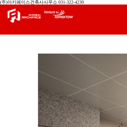
(주)아키페이스건축사사무소 031-322-4230