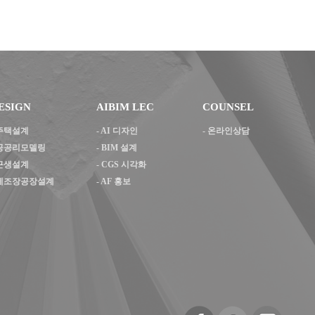
ESIGN
AIBIM LEC
COUNSEL
주택설계
-
AI 디자인
- 온라인상담
공공리모델링
-
BIM 설계
근생설계
-
CGS 시각화
제조장공장설계
-
AF 홍보