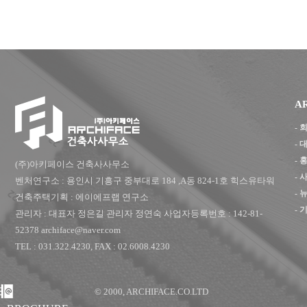
A
-
-
-
(주)아키페이스 건축사사무소
-
벤처연구소 : 용인시 기흥구 중부대로 184 ,A동 824-1호 힉스유타워
- 
건축주택기획 : 에이에프랩 연구소
- 
관리자 : 대표자 정은길 관리자 정연숙 사업자등록번호 : 142-81-
52378 archiface@naver.com
TEL : 031.322.4230, FAX : 02.6008.4230
© 2000, ARCHIFACE.CO.LTD