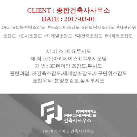
CLIENT : 종합건축사사무소
DATE : 2017-03-01
TAG : #행복주택조감도 #뉴스테이조감도 #산업단지조감도 #지구단위
조감도 #도시조감도 #재개발조감도 #재건축조감도 #아파트조감도
서 비 스
: C.G
투시도
제 작
: (
주
)
아키페이스
C.G
투시도팀
기 법
: 3D
렌더링 조감도
,
투시도
관련과업
:
재건축조감도
,
재개발조감도
,
지구단위조감도
표현목적
:
분양조감도
,
심의투시도
(주)아키페이스 건축사사무소