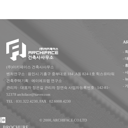
A
-
-
-
(주)아키페이스 건축사사무소
-
벤처연구소 : 용인시 기흥구 중부대로 184 ,A동 824-1호 힉스유타워
- 
건축주택기획 : 에이에프랩 연구소
- 
관리자 : 대표자 정은길 관리자 정연숙 사업자등록번호 : 142-81-
52378 archiface@naver.com
TEL : 031.322.4230, FAX : 02.6008.4230
© 2000, ARCHIFACE.CO.LTD
BROCHURE