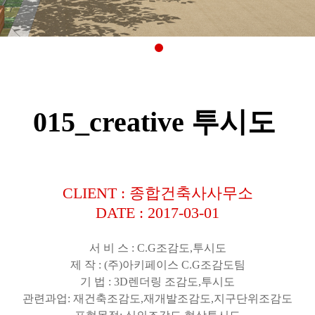
015_creative 투시도
CLIENT : 종합건축사사무소
DATE : 2017-03-01
서 비 스
: C.G
조감도
,
투시도
제 작
: (
주
)
아키페이스
C.G
조감도팀
기 법
: 3D
렌더링 조감도
,
투시도
관련과업
:
재건축조감도
,
재개발조감도
,
지구단위조감도