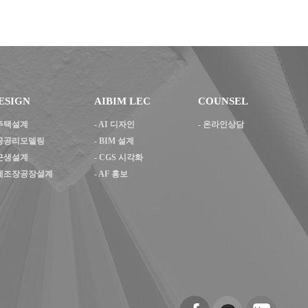
ESIGN
AIBIM LEC
COUNSEL
주택설계
-
AI 디자인
- 온라인상담
공공리모델링
-
BIM 설계
근생설계
-
CGS 시각화
제조장공장설계
-
AF 홍보