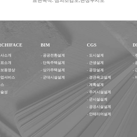
표현목적
:
심의조감도
,
현상투시도
RCHIFACE
BIM
CGS
D
 회사소개
-
공공전환설계
-
도시설계
-
 대표소개
-
단독주택설계
-
근생설계
-
 홍보동영상
-
상가주택설계
-
공장설계
-
 사업서비스
-
군대시설설계
-
경관육교설계
-
뉴스
-
계획설계
기술성
-
주거시설설계
-
군시설설계
-
공공시설설계
-
인테리어설계