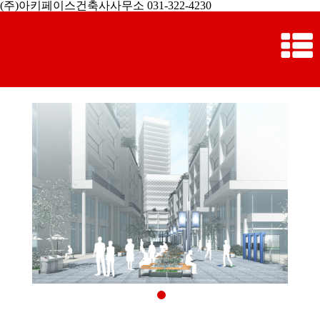
(주)아키페이스건축사사무소 031-322-4230