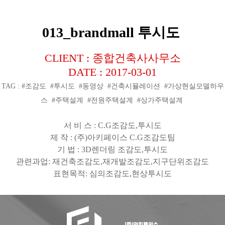
013_brandmall 투시도
CLIENT : 종합건축사사무소
DATE : 2017-03-01
TAG : #조감도 #투시도 #동영상 #건축시뮬레이션 #가상현실모델하우
스 #주택설계 #전원주택설계 #상가주택설계
서 비 스
: C.G
조감도
,
투시도
제 작
: (
주
)
아키페이스
C.G
조감도팀
기 법
: 3D
렌더링 조감도
,
투시도
관련과업
:
재건축조감도
,
재개발조감도
,
지구단위조감도
표현목적
:
심의조감도
,
현상투시도