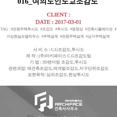
016_여의도인도교조감도
CLIENT :
DATE : 2017-03-01
TAG : #전원주택투시도 #조감도 #투시도 #동영상 #건축시뮬레이션 #
가상현실모델하우스 #주택설계 #전원주택설계 #상가주택설계
서 비 스
: C.G
조감도
,
투시도
제 작
: (
주
)
아키페이스
C.G
조감도팀
기 법
: 3D
렌더링 조감도
,
투시도
관련과업
:
재건축조감도
,
재개발조감도
,
지구단위조감도
표현목적
:
심의조감도
,
현상투시도