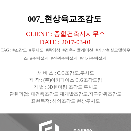
007_현상육교조감도
CLIENT : 종합건축사사무소
DATE : 2017-03-01
TAG : #조감도 #투시도 #동영상 #건축시뮬레이션 #가상현실모델하우
스 #주택설계 #전원주택설계 #상가주택설계
서 비 스
: C.G
조감도
,
투시도
제 작
: (
주
)
아키페이스
C.G
조감도팀
기 법
: 3D
렌더링 조감도
,
투시도
관련과업
:
재건축조감도
,
재개발조감도
,
지구단위조감도
표현목적
:
심의조감도
,
현상투시도