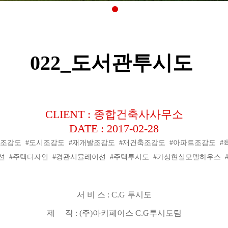
022_도서관투시도
CLIENT : 종합건축사사무소
DATE : 2017-02-28
단위조감도 #도시조감도 #재개발조감도 #재건축조감도 #아파트조감도 
션 #주택디자인 #경관시뮬레이션 #주택투시도 #가상현실모델하우스 
서 비 스
: C.G
투시도
제 작
: (
주
)
아키페이스
C.G
투시도팀