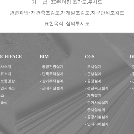
기 법
: 3D
렌더링 조감도
,
투시도
관련과업
:
재건축조감도
,
재개발조감도
,
지구단위조감도
표현목적
:
심의투시도
RCHIFACE
BIM
CGS
D
 회사소개
-
공공전환설계
-
도시설계
-
 대표소개
-
단독주택설계
-
근생설계
-
 홍보동영상
-
상가주택설계
-
공장설계
-
 사업서비스
-
군대시설설계
-
경관육교설계
-
뉴스
-
계획설계
기술성
-
주거시설설계
-
군시설설계
-
공공시설설계
-
인테리어설계