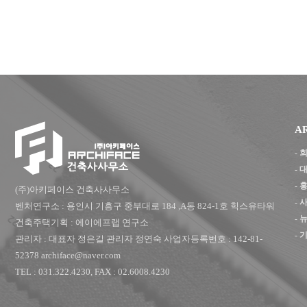
A
-
-
-
(주)아키페이스 건축사사무소
-
벤처연구소 : 용인시 기흥구 중부대로 184 ,A동 824-1호 힉스유타워
- 
건축주택기획 : 에이에프랩 연구소
- 
관리자 : 대표자 정은길 관리자 정연숙 사업자등록번호 : 142-81-
52378 archiface@naver.com
TEL : 031.322.4230, FAX : 02.6008.4230