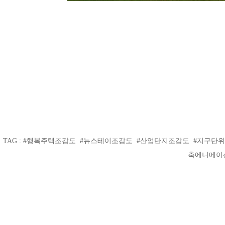
TAG : #행복주택조감도 #뉴스테이조감도 #산업단지조감도 #지구
축에니메이