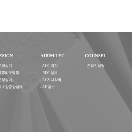
ESIGN
AIBIM LEC
COUNSEL
주택설계
-
AI 디자인
- 온라인상담
공공리모델링
-
BIM 설계
근생설계
-
CGS 시각화
제조장공장설계
-
AF 홍보