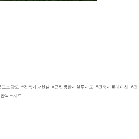
#육교조감도 #건축가상현실 #근린생활시설투시도 #건축시뮬레이션 #건
#한옥투시도