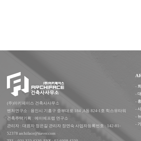
A
-
-
-
(주)아키페이스 건축사사무소
-
벤처연구소 : 용인시 기흥구 중부대로 184 ,A동 824-1호 힉스유타워
- 
건축주택기획 : 에이에프랩 연구소
- 
관리자 : 대표자 정은길 관리자 정연숙 사업자등록번호 : 142-81-
52378 archiface@naver.com
TEL : 031.322.4230, FAX : 02.6008.4230