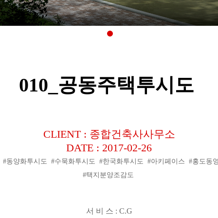
010_공동주택투시도
CLIENT : 종합건축사사무소
DATE : 2017-02-26
#수작 #동양화투시도 #수묵화투시도 #한국화투시도 #아키페이스 #홍도
#택지분양조감도
서 비 스
: C.G