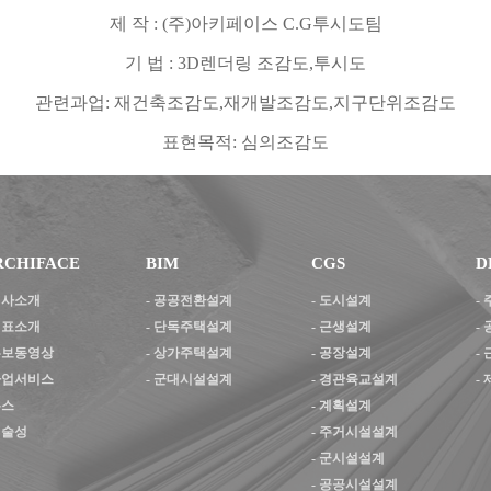
제 작
: (
주
)
아키페이스
C.G
투시도팀
기 법
: 3D
렌더링 조감도
,
투시도
관련과업
:
재건축조감도
,
재개발조감도
,
지구단위조감도
표현목적
:
심의조감도
RCHIFACE
BIM
CGS
D
 회사소개
-
공공전환설계
-
도시설계
-
 대표소개
-
단독주택설계
-
근생설계
-
 홍보동영상
-
상가주택설계
-
공장설계
-
 사업서비스
-
군대시설설계
-
경관육교설계
-
뉴스
-
계획설계
기술성
-
주거시설설계
-
군시설설계
-
공공시설설계