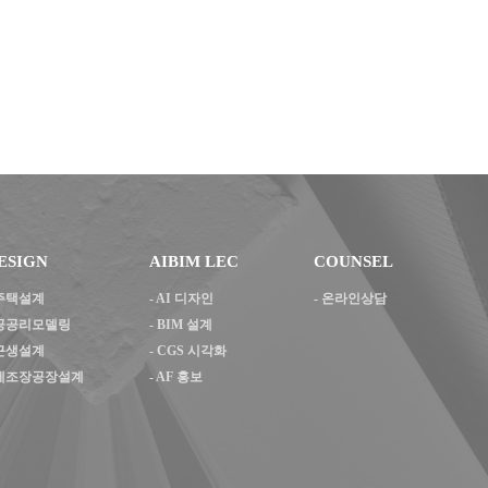
ESIGN
AIBIM LEC
COUNSEL
주택설계
-
AI 디자인
- 온라인상담
공공리모델링
-
BIM 설계
근생설계
-
CGS 시각화
제조장공장설계
-
AF 홍보