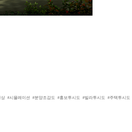
동영상 #시뮬레이션 #분양조감도 #홍보투시도 #빌라투시도 #주택투시도