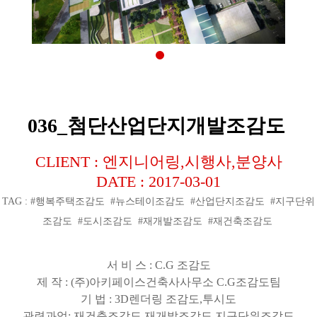
036_첨단산업단지개발조감도
CLIENT : 엔지니어링,시행사,분양사
DATE : 2017-03-01
TAG : #행복주택조감도 #뉴스테이조감도 #산업단지조감도 #지구단위
조감도 #도시조감도 #재개발조감도 #재건축조감도
서 비 스
: C.G
조감도
제 작
: (
주
)
아키페이스건축사사무소
C.G
조감도팀
기 법
: 3D
렌더링 조감도
,
투시도
관련과업
:
재건축조감도
,
재개발조감도
,
지구단위조감도