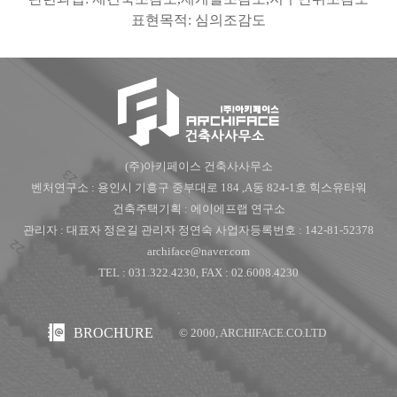
표현목적
:
심의조감도
(주)아키페이스 건축사사무소
벤처연구소 : 용인시 기흥구 중부대로 184 ,A동 824-1호 힉스유타워
건축주택기획 : 에이에프랩 연구소
관리자 : 대표자 정은길 관리자 정연숙 사업자등록번호 : 142-81-52378
archiface@naver.com
TEL : 031.322.4230, FAX : 02.6008.4230
BROCHURE
© 2000, ARCHIFACE.CO.LTD