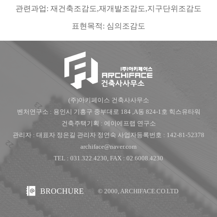
관련과업
:
재건축조감도
,
재개발조감도
,
지구단위조감도
표현목적
:
심의조감도
(주)아키페이스 건축사사무소
벤처연구소 : 용인시 기흥구 중부대로 184 ,A동 824-1호 힉스유타워
건축주택기획 : 에이에프랩 연구소
관리자 : 대표자 정은길 관리자 정연숙 사업자등록번호 : 142-81-52378
archiface@naver.com
TEL : 031.322.4230, FAX : 02.6008.4230
BROCHURE
© 2000, ARCHIFACE.CO.LTD