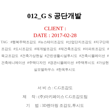
012_G S 공단개발
CLIENT :
DATE : 2017-02-28
TAG : #행복주택조감도 #뉴스테이조감도 #산업단지조감도 #지구단위
조감도 #도시조감도 #재개발조감도 #재건축조감도 #아파트조감도 #
육교조감도 #건축가상현실 #근린생활시설투시도 #건축시뮬레이션 #
건축에니메이션 #주택디자인 #경관시뮬레이션 #주택투시도 #가상현
실모델하우스 #한옥투시도
서 비 스
: C.G
조감도
제 작
: (
주
)
아키페이스
C.G
조감도팀
기 법
: 3D
렌더링 조감도
,
투시도