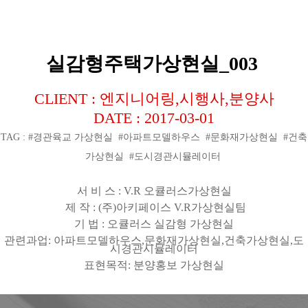
실감형주택가상현실_003
CLIENT : 엔지니어링,시행사,분양사
DATE : 2017-03-01
TAG : #경관육교 가상현실 #아파트모델하우스 #문화재가상현실 #건축
가상현실 #도시경관시뮬레이터
서 비 스
: V.R
오큘러스가상현실
제 작
: (
주
)
아키페이스
V.R
가상현실팀
기 법
:
오큘러스 실감형 가상현실
관련과업
:
아파트모델하우스
,
문화재가상현실
,
건축가상현실
,
도
시경관시뮬레이터
표현목적
:
분양홍보 가상현실